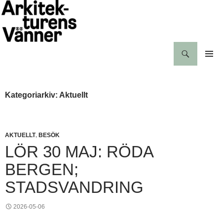
Hoppa
till
innehåll
Sök
Arkitekturens vänner
PRIMÄR
MENY
Kategoriarkiv: Aktuellt
,
AKTUELLT
BESÖK
LÖR 30 MAJ: RÖDA
BERGEN;
STADSVANDRING
2026-05-06