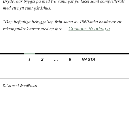
Bryde, har byggts på med två våningar på taket samt kompletterats
med ett nytt runt gårdshus.
"Den befintliga bebyggelsen från slutet av 1960-talet består av ett
rektangulärt kvarter med en inre …
Continue Reading ››
Inläggsnavigering
1
…
2
6
NÄSTA →
Drivs med WordPress