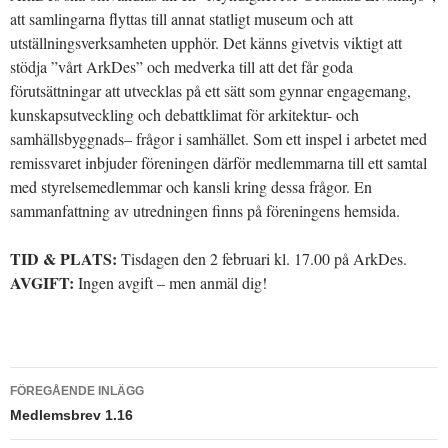
att samlingarna flyttas till annat statligt museum och att
utställningsverksamheten upphör. Det känns givetvis viktigt att
stödja ”vårt ArkDes” och medverka till att det får goda
förutsättningar att utvecklas på ett sätt som gynnar engagemang,
kunskapsutveckling och debattklimat för arkitektur- och
samhällsbyggnads– frågor i samhället. Som ett inspel i arbetet med
remissvaret inbjuder föreningen därför medlemmarna till ett samtal
med styrelsemedlemmar och kansli kring dessa frågor. En
sammanfattning av utredningen finns på föreningens hemsida.
TID & PLATS:
Tisdagen den 2 februari kl. 17.00 på ArkDes.
AVGIFT:
Ingen avgift – men anmäl dig!
Inläggsnavigering
FÖREGÅENDE INLÄGG
Medlemsbrev 1.16