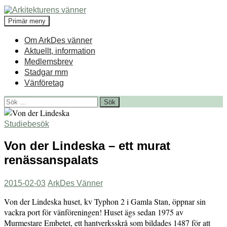
Hoppa
till
Sök
Primär meny
innehåll
Arkitekturens vänner
Om ArkDes vänner
Aktuellt, information
Medlemsbrev
Stadgar mm
Vänföretag
Sök
efter:
Studiebesök
Von der Lindeska – ett murat
renässanspalats
2015-02-03
ArkDes Vänner
Von der Lindeska huset, kv Typhon 2 i Gamla Stan, öppnar sin
vackra port för vänföreningen! Huset ägs sedan 1975 av
Murmestare Embetet, ett hantverksskrå som bildades 1487 för att