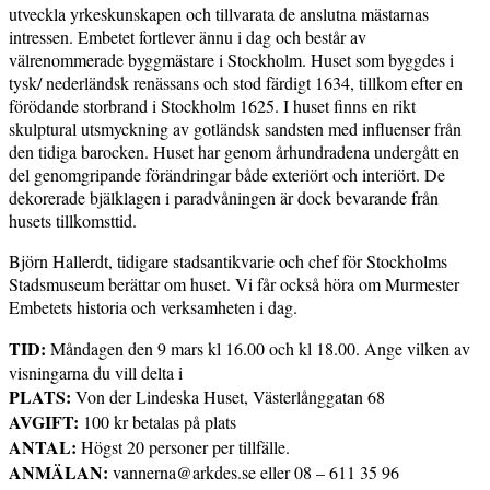
utveckla yrkeskunskapen och tillvarata de anslutna mästarnas
intressen. Embetet fortlever ännu i dag och består av
välrenommerade byggmästare i Stockholm. Huset som byggdes i
tysk/ nederländsk renässans och stod färdigt 1634, tillkom efter en
förödande storbrand i Stockholm 1625. I huset finns en rikt
skulptural utsmyckning av gotländsk sandsten med influenser från
den tidiga barocken. Huset har genom århundradena undergått en
del genomgripande förändringar både exteriört och interiört. De
dekorerade bjälklagen i paradvåningen är dock bevarande från
husets tillkomsttid.
Björn Hallerdt, tidigare stadsantikvarie och chef för Stockholms
Stadsmuseum berättar om huset. Vi får också höra om Murmester
Embetets historia och verksamheten i dag.
TID:
Måndagen den 9 mars kl 16.00 och kl 18.00. Ange vilken av
visningarna du vill delta i
PLATS:
Von der Lindeska Huset, Västerlånggatan 68
AVGIFT:
100 kr betalas på plats
ANTAL:
Högst 20 personer per tillfälle.
ANMÄLAN:
vannerna@arkdes.se eller 08 – 611 35 96